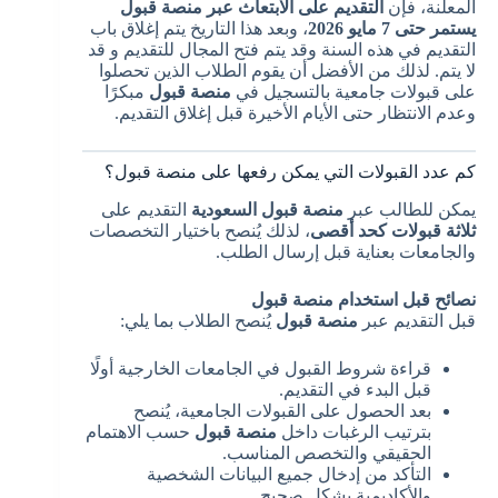
المعلنة، فإن
التقديم على الابتعاث عبر منصة قبول
يستمر حتى 7 مايو 2026
، وبعد هذا التاريخ يتم إغلاق باب
التقديم في هذه السنة وقد يتم فتح المجال للتقديم و قد
لا يتم. لذلك من الأفضل أن يقوم الطلاب الذين تحصلوا
على قبولات جامعية بالتسجيل في
منصة قبول
مبكرًا
وعدم الانتظار حتى الأيام الأخيرة قبل إغلاق التقديم.
كم عدد القبولات التي يمكن رفعها على منصة قبول؟
يمكن للطالب عبر
منصة قبول السعودية
التقديم على
ثلاثة قبولات كحد أقصى
، لذلك يُنصح باختيار التخصصات
والجامعات بعناية قبل إرسال الطلب.
نصائح قبل استخدام منصة قبول
قبل التقديم عبر
منصة قبول
يُنصح الطلاب بما يلي:
قراءة شروط القبول في الجامعات الخارجية أولًا
قبل البدء في التقديم.
بعد الحصول على القبولات الجامعية، يُنصح
بترتيب الرغبات داخل
منصة قبول
حسب الاهتمام
الحقيقي والتخصص المناسب.
التأكد من إدخال جميع البيانات الشخصية
والأكاديمية بشكل صحيح.