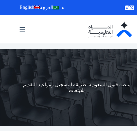
لتجاوز
English
العربية
لى
لمحتوى
منصة قبول السعودية: طريقة التسجيل ومواعيد التقديم
للابتعاث