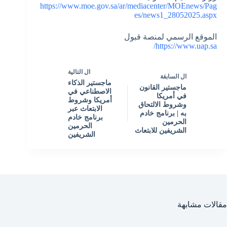
https://www.moe.gov.sa/ar/mediacenter/MOEnews/Pag
es/news1_28052025.aspx
الموقع الرسمي لمنصة قبول
https://www.uap.sa/
ال
التالية
ال
السابقة
ماجستير الذكاء
ماجستير القانون
الاصطناعي في
في أمريكا
أمريكا وشروط
وشروط الالتحاق
الابتعاث عبر
به | برنامج خادم
برنامج خادم
الحرمين
الحرمين
الشريفين للابتعاث
الشريفين
مقالات مشابهة