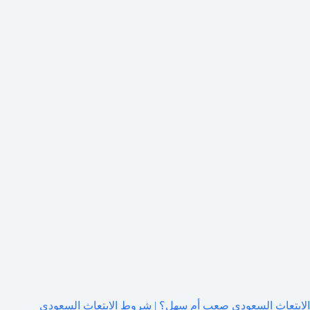
الابتعاث السعودي صعب أم سهل؟ | شروط الابتعاث السعودي