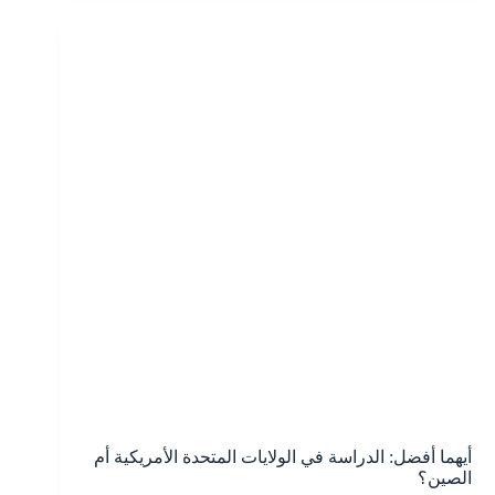
معرفته
عن
الدراسة
في
امريكا:
من
اللغة
إلى
الماجستير
أيهما أفضل: الدراسة في الولايات المتحدة الأمريكية أم
الصين؟