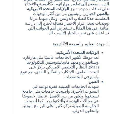
الذين يسعون إلى تطوير مهاراتهم الأكاديمية والانفتاح
على ثقافات جديدة. تبرز
الولايات المتحدة الأمريكية
و
الصين
كخيارين رئيسيين من بين أكثر الوجهات
التعليمية جذبًا للطلاب الدوليين. ولكلٍ منهما مزايا
وتحديات تجعل قرار الاختيار مسألة تحتاج إلى دراسة
متأنية. في هذا المقال، نستعرض أهم الجوانب التي
تساعدك على تحديد الخيار الأنسب لك.
1. جودة التعليم والسمعة الأكاديمية
الولايات المتحدة الأمريكية
:
تعد موطنًا لأشهر الجامعات عالميًا مثل هارفارد
وستانفورد ومعهد ماساتشوستس للتكنولوجيا
(MIT). النظام التعليمي الأمريكي يركز على
البحث العلمي، الابتكار، والتفكير النقدي، مع تنوع
واسع في التخصصات.
الصين
:
شهدت الجامعات الصينية قفزة نوعية في
السنوات الأخيرة، وأصبحت جامعات مثل جامعة
تسينغهوا وبكين من بين الأفضل عالميًا، خصوصًا
في مجالات الهندسة والتكنولوجيا. كما أصبحت
الحكومة الصينية تركز كثيرا على البرامج البحثية
والتعاون الدولي.