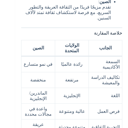
الصين
:
تقدم مزيجًا فريدًا من الثقافة العريقة والتطور
السريع، مع فرصة لاستكشاف ثقافة تمتد لآلاف
السنين.
خلاصة المقارنة
الولايات
الجانب
الصين
المتحدة
السمعة
رائدة عالميًا
في نمو متسارع
الأكاديمية
تكاليف الدراسة
مرتفعة
منخفضة
والمعيشة
الماندرين/
اللغة
الإنجليزية
الإنجليزية
واعدة في
فرص العمل
عالية ومتنوعة
مجالات محددة
عريقة
التجربة الثقافية
متنوعة وحديثة